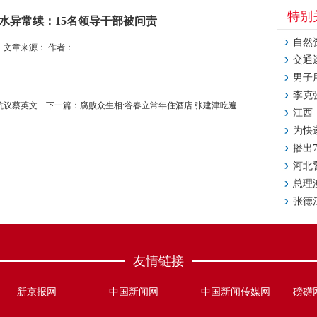
特别
水异常续：15名领导干部被问责
自然
文章来源： 作者：
交通
男子
李克
抗议蔡英文
下一篇：
腐败众生相:谷春立常年住酒店 张建津吃遍
江西
为快
播出
河北
总理
张德
友情链接
新京报网
中国新闻网
中国新闻传媒网
磅礴