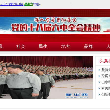
讯
社会
民生
地方
品牌
技
头条
坚持
踔厉
山水
向美
创新