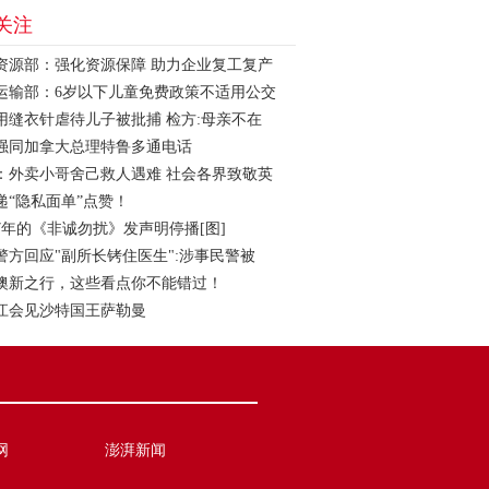
关注
资源部：强化资源保障 助力企业复工复产
运输部：6岁以下儿童免费政策不适用公交
用缝衣针虐待儿子被批捕 检方:母亲不在
强同加拿大总理特鲁多通电话
：外卖小哥舍己救人遇难 社会各界致敬英
递“隐私面单”点赞！
7年的《非诚勿扰》发声明停播[图]
警方回应"副所长铐住医生":涉事民警被
澳新之行，这些看点你不能错过！
江会见沙特国王萨勒曼
网
澎湃新闻