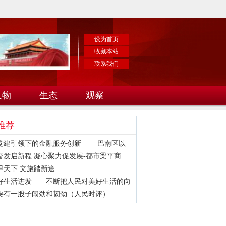
设为首页
收藏本站
联系我们
人物
生态
观察
推荐
党建引领下的金融服务创新 ——巴南区以
奋发启新程 凝心聚力促发展-都市梁平商
甲天下 文旅踏新途
好生活进发——不断把人民对美好生活的向
要有一股子闯劲和韧劲（人民时评）