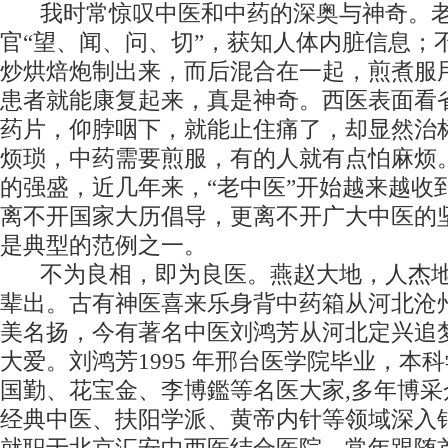
我时常惊叹中医和中药的深奥与神奇。
官“望、闻、问、切”，获知人体内脏信息；
炒烘焙炮制出来，而后混合在一起，煎煮服
患者就能康复起来，真是神奇。西医表面看
药片，仰脖咽下，就能止住痛了，却显然治
烦琐，中药需要煎服，有的人就有点怕麻烦
的强盛，近几年来，“老中医”开始越来越收
离不开国家大历倡导，更离不开广大中医的
是典型的范例之一。
不为良相，即为良医。燕赵大地，人杰
辈出。古有神医喜来乐身背中药箱从河北沧
美名扬，今有著名中医刘鸿芳从河北定兴追
大爱。刘鸿芳1995 年邢台医学院毕业，本
国勤、花宝金、李博鑑等名医大家,多年博
经典中医、扶阳学派、黄帝内针等领域深入