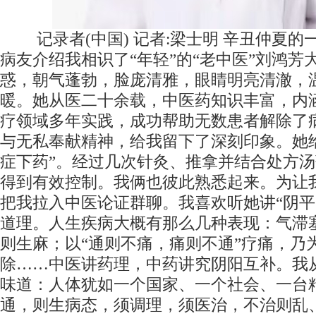
记录者(中国) 记者:梁士明 辛丑仲夏
病友介绍我相识了“年轻”的“老中医”刘鸿芳
惑，朝气蓬勃，脸庞清雅，眼睛明亮清澈，
暖。她从医二十余载，中医药知识丰富，内
疗领域多年实践，成功帮助无数患者解除了
与无私奉献精神，给我留下了深刻印象。她
症下药”。经过几次针灸、推拿并结合处方
得到有效控制。我俩也彼此熟悉起来。为让
把我拉入中医论证群聊。我喜欢听她讲“阴平
道理。人生疾病大概有那么几种表现：气滞
则生麻；以“通则不痛，痛则不通”疗痛，乃
除……中医讲药理，中药讲究阴阳互补。我
味道：人体犹如一个国家、一个社会、一台
通，则生病态，须调理，须医治，不治则乱