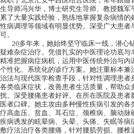
就职于北京汇安中西医结合医院，常年跟随
生导师冯兴华，博士研究生导师、教授魏军
累了大量实践经验，熟练地掌握复杂病情的
性病调理等领域有明显优势。深受广大患者
可。
20多年来，她始终坚守临床一线，潜心
疑难杂症治疗。凭借扎实的中医理论功底与
精准把握病症病机，运用中医传统外治与内
个性化、系统化的诊疗方案。她注重标本兼
治法与现代医学检查手段，针对性调理患者
各类临床症状，改善患者生活质量，帮助众
扰。深受腰痛患者好评。在所在医院及患者
医者口碑。她主攻由多种慢性疾病引发的各
疗高血压、贫血、耳石症、颈椎病、脑动脉
疾病诱发的眩晕病、头晕、头痛、失眠等病
敷疗法治疗各类腰痛，针对腰肌劳损、腰椎