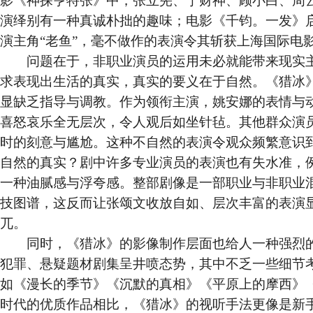
影《神探亨特张》中，张立宪、宁财神、顾小白、周
演绎别有一种真诚朴拙的趣味；电影《千钧。一发》
演主角“老鱼”，毫不做作的表演令其斩获上海国际电
问题在于，非职业演员的运用未必就能带来现实主
求表现出生活的真实，真实的要义在于自然。《猎冰
显缺乏指导与调教。作为领衔主演，姚安娜的表情与
喜怒哀乐全无层次，令人观后如坐针毡。其他群众演
时的刻意与尴尬。这种不自然的表演令观众频繁意识
自然的真实？剧中许多专业演员的表演也有失水准，
一种油腻感与浮夸感。整部剧像是一部职业与非职业
技图谱，这反而让张颂文收放自如、层次丰富的表演
兀。
同时，《猎冰》的影像制作层面也给人一种强烈的
犯罪、悬疑题材剧集呈井喷态势，其中不乏一些细节
如《漫长的季节》《沉默的真相》《平原上的摩西》
时代的优质作品相比，《猎冰》的视听手法更像是新