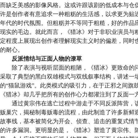
而缺乏美感的影像风格。这或许跟该剧的低成本与仓
许是创作者有意追求一种粗粝的生活感，以求更为贴近
年代的时代氛围。但粗粝并不等同于粗糙，好的作品
现实的毛边。就此而言，《猎冰》对于非职业演员与
定程度上展现出创作者理解现实主义时的偏差，同时
的耐心。
反派情结与正面人物的潦草
除了表演与视听层面的粗陋，《猎冰》更致命的问
采取了典型的黑白双雄模式与双线叙事结构，讲述一
的“猫鼠游戏”。此类模式的吸引力，在于正邪之间旗
《猎冰》却几乎把所有的创作心力都灌注到了反面一
通过黄宗伟在逃亡过程中游走于不同反派阵营，该
贩巢穴，揭秘制毒贩毒的流程，由此制造了许多新鲜
故事线，基本被简化为开会、侦查、追击的重复式情
的许多漏洞。更明显的是，《猎冰》塑造了黄宗伟、