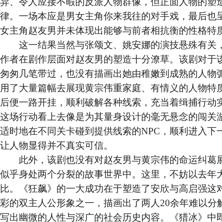
异、令人应接不暇的反派人物群像，但正面人物的塑
律。一场本应是男女主角你来我往的对手戏，最后也
女主角赵友男并未体现出能够与前者相抗衡的性格特
这一结果当然与张颂文、姚安娜的演技悬殊有关，
作者在剧作层面对赵友男的塑造十分潦草。该剧对于
匆匆几笔带过，也没有描画出她由稚嫩到成熟的人物
用了大量篇幅去展现黄宗伟重家庭、有情义的人物特
后便一路开挂，顺利破解各种线索，充当着缉捕行动
这场行动看上去像是为其量身设计的毫无悬念的闯关
适时地在不同关卡碰到提供线索的NPC，顺利进入下
让人物显得并不真实可信。
此外，该剧也没有对赵友男与黄宗伟的命运纠葛展
似乎身处两个分裂的故事世界中。这里，不妨以去年
比。《狂飙》的一大成功在于塑造了安欣与高启强这
彩的双主人公形象之一，描画出了两人20余年难以分
写出幽微的人性与深广的社会历史内容。《猎冰》中