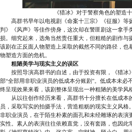
《猎冰》对于警察角色的塑造十
高群书早年以电视剧《命案十三宗》《征服》等扬
判》《风声》等佳作傍身，这次却在警匪剧这一拿手
损。细究起来，选角当然责任重大，但粗糙的剧作与
该剧在正反面人物塑造上采取的截然不同的路径，也
物塑造方面的危机。
粗陋美学与现实主义的误区
按照导演高群书的自述，由于投资有限，《猎冰》
部“全部用非职业演员的低成本分账剧”。低成本未必
终呈现效果来看，该剧整体呈现出一种粗陋的美学风
从以往创作经历来看，高群书十分擅长在低成本的
员，采取写实的拍摄手法，营造粗粝的现实主义风格
非职业演员，在于陌生朴素的面孔和未经雕琢的表演
实性。素人的表演往往依赖直觉，没有套路，也因此