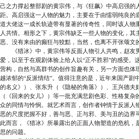
己之力撑起整部剧的黄宗伟，与《狂飙》中高启强的
距。高启强这一人物的魅力，主要在于由懦弱纯良的
道大佬这一成长轨迹带有显著的传奇性，同时该人物
人共情。相形之下，黄宗伟缺乏一些人物的变化，其
恶、没有来由的癫狂与狡黠，当然，也离不开张颂文
《猎冰》中，黄宗伟等反面人物引人共鸣，赵友男
爱，以至于在观剧体验上给人以“正不胜邪”的感受。
营构，自然与高群书的创作旨趣有关，另一方面也体
越浓郁的“反派情结”。值得注意的是，近年来国产剧
的名义》）、张东升（《隐秘的角落》）、王兴德夫
（《回来的女儿》）等一批充满悲剧色彩、性格复杂
众的同情与怜悯。就艺术而言，创作者钟情于反派人
恶的尺度把握不好，善与恶、正与邪、美与丑的边界
此而言，《猎冰》所暴露出的正面人物塑造的危机，
思的问题。