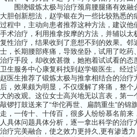
围绕锻炼太极与治疗颈肩腰腿痛有效融合
大胆创新想法，赵学银在为一些比较熟悉的
过程中，主动向患者推荐这种方法，建议他
手术治疗，利用推拿按摩的方法，并辅以太
复性治疗，结果收到了意想不到的效果。邻近
士，长期腰部疼痛，导致坐卧，试用了吃药
治疗手段，却收效甚微，她抱着试试看的态
卫生服务中心康复科找到赵学银医生。经过
赵医生推荐了锻炼太极与推拿相结合的治疗
后，效果颇为明显，不仅缓解了疼痛，整个
大的改观。这位女士高兴地无以言表，第一
敲锣打鼓送来了“华佗再世、扁鹊重生”的锦
走，一传十、十传百，很多人纷纷慕名前来
人具体问题具体分析，逐一拿出科学的治疗
治疗完美融合，使之效力更持久,更有渗透