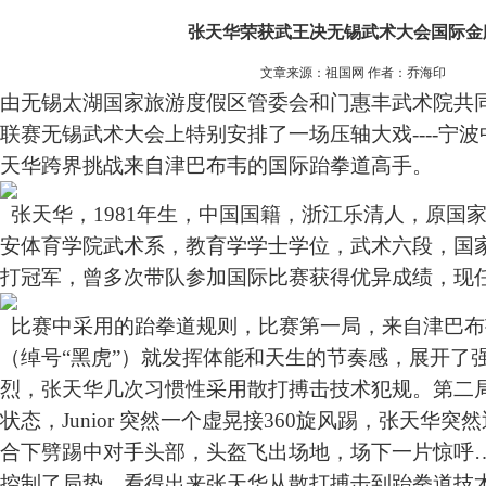
张天华荣获武王决无锡武术大会国际金
文章来源：祖国网 作者：乔海印
由无锡太湖国家旅游度假区管委会和门惠丰武术院共
联赛无锡武术大会上特别安排了一场压轴大戏----宁
天华跨界挑战来自津巴布韦的国际跆拳道高手。
张天华，1981年生，中国国籍，浙江乐清人，原国
安体育学院武术系，教育学学士学位，武术六段，国
打冠军，曾多次带队参加国际比赛获得优异成绩，现
比赛中采用的跆拳道规则，比赛第一局，来自津巴布韦的
（绰号“黑虎”）就发挥体能和天生的节奏感，展开了
烈，张天华几次习惯性采用散打搏击技术犯规。第二
状态，Junior 突然一个虚晃接360旋风踢，张天华
合下劈踢中对手头部，头盔飞出场地，场下一片惊呼
控制了局势，看得出来张天华从散打搏击到跆拳道技