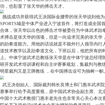
功，也彰显了张天华的搏击天才。
挑战成功并获得武王决国际金腰带的张天华说到他为
SPORTS城是中体产业进入宁波首作，将打造成全国
合体，张天华以出色的搏击才华被委任为中体武术跆
术搏击是张天华的强项，但是一向追求完美的张天华
的跆拳道能力。用他的话说就是不能外行人领导内行
道技术教学以及跆拳道文化，下班以后，他把所有的
上。中体宁波武术总教练张天华是在中体宁波总经理
研开发武术培训课程和自主IP赛事规划，集裁判与教
明星裁判又是王牌教练 ，在中国搏击业可为独树一帜
武王决创始人、国际裁判韩长良博士和门惠丰武术院
赛事举行给予高度重视，原中国武术协会副主席、北
中国十大武术教授门惠丰老先生也非常关心关心本次