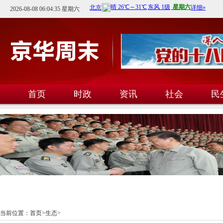
2026-08-08 06:04:36 星期六
首页
时政
资讯
社会
民
文教
卫生
科技
当前位置：
首页
>
生态
>