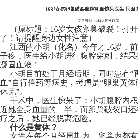
16岁女孩卵巢破裂腹腔积血惊呆医生 只因
文章来源：现代快报 作者：
（原标题：16岁女孩卵巢破裂！打
了！请提醒身边女性注意）
江西的小胡（化名）今年才16岁，
子疼，医生给小胡进行腹腔穿刺，结果
凝固血液！
小胡目前处于月经后期，同时患有“
血”自行停药等病史，考虑是“卵巢黄
休克”。
手术中，医生惊呆了：小胡腹腔内积血约
近她全身血量的一半，而卵巢破裂口还
疗之后，她已经脱离危险。
什么是黄体？
女性在每个月经周期内，卵巢内都有