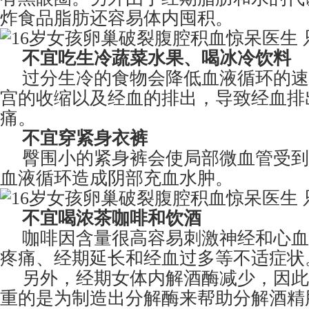
炸食品脂肪还容易体内囤积。
不宜吃生冷蔬菜水果、喝冰冷饮料
过分生冷的食物会降低血液循环的速
宫的收缩以及经血的排出，导致经血排
痛。
不宜穿紧身衣裤
臀围小的紧身裤会使局部微血管受到
血液循环造成阴部充血水肿。
不宜喝浓茶咖啡和饮酒
咖啡因含量很高容易刺激神经和心血
疼痛、经期延长和经血过多等不适症状
另外，经期女体内解酒酶减少，因此
重的是为制造出分解酶来帮助分解酒精