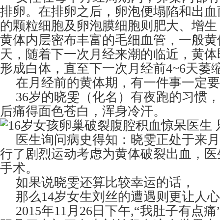
排卵。在排卵之后，卵泡便塌陷和出血
的颗粒细胞及卵泡膜细胞则肥大、增生
黄体内层密布丰富的毛细血管，一般黄
天，随着下一次月经来潮的临近，黄体
形成白体，直至下一次月经前4~6天萎
在月经前的黄体期，有一件事一定要
36岁的晓雯（化名）有夜跑的习惯
后痛得面色苍白，浑身冷汗。
医生询问病史得知：晓雯正处于来月
行了剧烈运动考虑为黄体破裂出血，医
手术。
如果说晓雯还算比较幸运的话，
那么14岁女生刘丝的遭遇则更让人
2015年11月26日下午,“我肚子有点