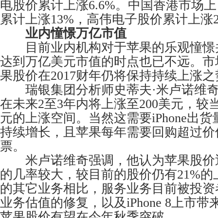
电股价累计上涨6.6%。中国香港市场
累计上涨13%，高伟电子股价累计上涨27
业内憧憬万亿市值
目前业内机构对于苹果的乐观憧憬
达到万亿美元市值的时点也已不远。市
果股价在2017财年仍将保持持续上涨之
瑞银集团分析师史蒂夫·米卢诺维奇
在未来2至3年内将上涨至200美元，较
元的上涨空间。当然这需要iPhone出货
持续增长，且苹果每年需要回购超过价值
票。
米卢诺维奇强调，他认为苹果股价近
的几率较大，较目前的股价仍有21%的
的其它业务相比，服务业务目前被投资
业务估值的修复，以及iPhone 8上市带
苹果股价有望在今年秋季突破。