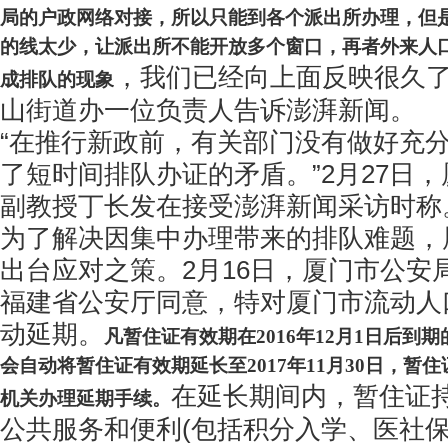
局的户政网络对接，所以只能到各个派出所办理，但
的线太少，让派出所不能开放多个窗口，再者外来人
，我们已经向上面反映很久了
成排队的现象
山街道办一位负责人告诉澎湃新闻。
“在推行新政前，有关部门没有做好充
了短时间排队办证的矛盾。”2月27日
副教授丁长发在接受澎湃新闻采访时称
为了解决因集中办理带来的排队难题，
出台应对之策。2月16日，厦门市公安
福建省公安厅同意，特对厦门市流动人
动延期。
凡暂住证有效期在2016年12月1日后到
会自动将暂住证有效期延长至2017年11月30日，暂
在延长期间内，暂住证
机关办理延期手续。
公共服务和便利(包括积分入学、医社