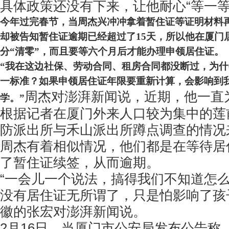
具体政策还没有下来，让他耐心“等一等
今年过完春节，当周杰兴冲冲拿着暂住证等证明材料
却被告知暂住证逾期已经超过了15天，所以他在厦门
分“清零”，而且要等六个月后才能办理申领居住证。
“我在这边社保、劳动合同、租房合同都没断过，为
一标准？如果申领居住证年限要重新计算，会影响到
周杰对澎湃新闻说，近期，他一直
学。”
根据记者在厦门外来人口较为集中的莲
防派出所与禾山派出所蹲点调查的情况
周杰有着相似情况，他们都是在等待居
了暂住证续签，从而逾期。
“一会儿一个说法，搞得我们不知道怎
没有居住证无所谓了，只是怕影响了孩
徽的张宏对澎湃新闻说。
2月16日，当厦门市公安局发布公告称