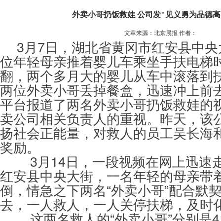
外卖小哥扔饭救娃 公司发"见义勇为品德高
文章来源：北京晨报 作者：
3月7日，湖北省黄冈市红安县中央
位年轻母亲推着婴儿车乘坐手扶电梯
翻，两个多月大的婴儿从车中滚落到
两位外卖小哥丢掉餐盒，迅速冲上前
平台报道了两名外卖小哥扔饭救娃的
卖公司相关负责人的重视。昨天，该
扬社会正能量，对救人的员工吴长海
奖励。
3月14日，一段视频在网上迅速走
红安县中央大街，一名年轻的母亲带
倒，情急之下两名“外卖小哥”配合默
去，一人救人，一人关停扶梯，及时
这两名救人的“外卖小哥”分别是4