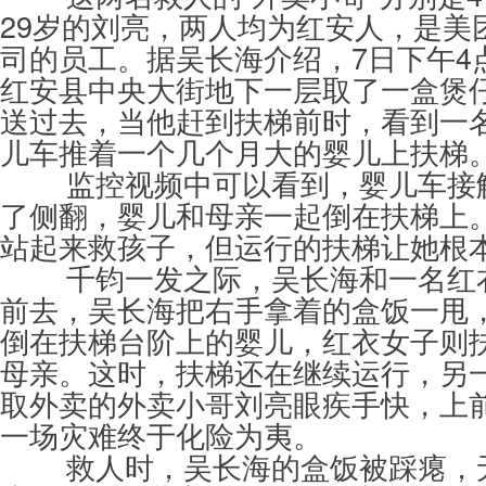
29岁的刘亮，两人均为红安人，是美
司的员工。据吴长海介绍，7日下午4
红安县中央大街地下一层取了一盒煲
送过去，当他赶到扶梯前时，看到一
儿车推着一个几个月大的婴儿上扶梯
监控视频中可以看到，婴儿车接
了侧翻，婴儿和母亲一起倒在扶梯上
站起来救孩子，但运行的扶梯让她根
千钧一发之际，吴长海和一名红
前去，吴长海把右手拿着的盒饭一甩
倒在扶梯台阶上的婴儿，红衣女子则
母亲。这时，扶梯还在继续运行，另
取外卖的外卖小哥刘亮眼疾手快，上
一场灾难终于化险为夷。
救人时，吴长海的盒饭被踩瘪，