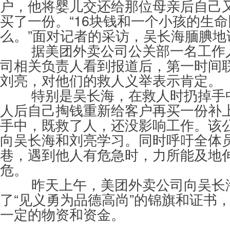
户，他将婴儿交还给那位母亲后自己又
买了一份。“16块钱和一个小孩的生
么。”面对记者的采访，吴长海腼腆地
据美团外卖公司公关部一名工作
司相关负责人看到报道后，第一时间
刘亮，对他们的救人义举表示肯定。
特别是吴长海，在救人时扔掉手
人后自己掏钱重新给客户再买一份补
手中，既救了人，还没影响工作。该
向吴长海和刘亮学习。同时呼吁全体
巷，遇到他人有危急时，力所能及地
危。
昨天上午，美团外卖公司向吴长
了“见义勇为品德高尚”的锦旗和证书
一定的物资和资金。