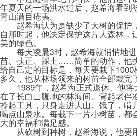
年夏天的一场洪水过后，赵希海看到
青山满目疮夷。
赵希海认为是缺少了大树的保护，
自那时起，他决定保护这片大森林，
美的绿色。
每天凌晨3时，赵希海就悄悄地进
苗、扶正、踩土……简单的动作，他
给自己定的目标是，每天要栽下100
多久，他从林场领来的树苗全部栽完
1989年，赵希海正式退休。他将
在了长白山腹地的林海间。背起老伴
拎起工具，只身走进大山。饿了，啃
喝点山泉水。每栽下一片小树苗，都
大的幸福和满足感。
从砍树到种树，赵希海说，他要用