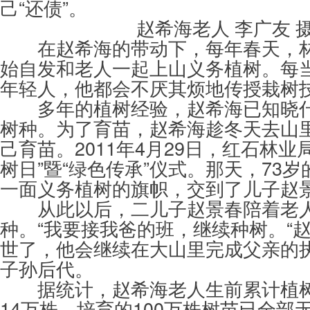
己“还债”。
赵希海老人 李广友 
在赵希海的带动下，每年春天，林
始自发和老人一起上山义务植树。每
年轻人，他都会不厌其烦地传授栽树
多年的植树经验，赵希海已知晓什
树种。为了育苗，赵希海趁冬天去山
己育苗。2011年4月29日，红石林业
树日”暨“绿色传承”仪式。那天，73
一面义务植树的旗帜，交到了儿子赵
从此以后，二儿子赵景春陪着老人
种。“我要接我爸的班，继续种树。“
世了，他会继续在大山里完成父亲的
子孙后代。
据统计，赵希海老人生前累计植树
14万株，培育的100万株树苗已全部