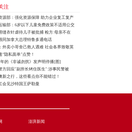
关注
资源部：强化资源保障 助力企业复工复产
运输部：6岁以下儿童免费政策不适用公交
用缝衣针虐待儿子被批捕 检方:母亲不在
强同加拿大总理特鲁多通电话
：外卖小哥舍己救人遇难 社会各界致敬英
递“隐私面单”点赞！
7年的《非诚勿扰》发声明停播[图]
警方回应"副所长铐住医生":涉事民警被
澳新之行，这些看点你不能错过！
江会见沙特国王萨勒曼
网
澎湃新闻