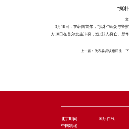
“挺
文
3月10日，在韩国首尔，“挺朴”民众与警
方10日在首尔发生冲突，造成2人身亡。新华
上一篇：
代表委员谈惠民生
下
北京时间
国际在线
中国凯瑞