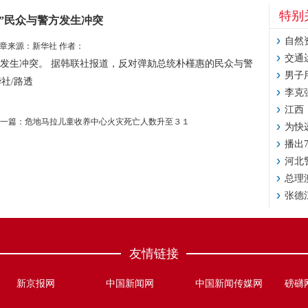
特别
朴”民众与警方发生冲突
自然
章来源：新华社 作者：
交通
察发生冲突。 据韩联社报道，反对弹劾总统朴槿惠的民众与警
男子
社/路透
李克
江西
一篇：
危地马拉儿童收养中心火灾死亡人数升至３１
为快
播出
河北
总理
张德
友情链接
新京报网
中国新闻网
中国新闻传媒网
磅礴