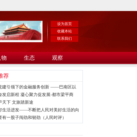
设为首页
收藏本站
联系我们
人物
生态
观察
推荐
党建引领下的金融服务创新 ——巴南区以
奋发启新程 凝心聚力促发展-都市梁平商
甲天下 文旅踏新途
好生活进发——不断把人民对美好生活的向
要有一股子闯劲和韧劲（人民时评）