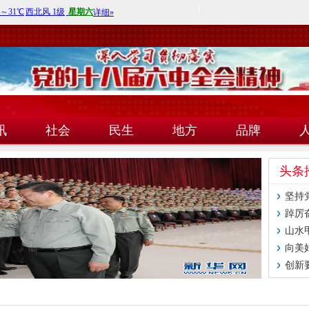
讯
社会
民生
地方
品牌
技
头条
坚持
踔厉
山水
向美
创新