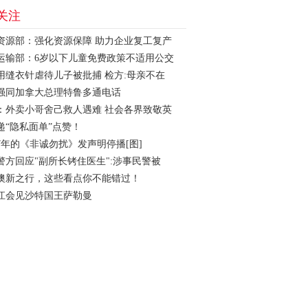
关注
资源部：强化资源保障 助力企业复工复产
运输部：6岁以下儿童免费政策不适用公交
用缝衣针虐待儿子被批捕 检方:母亲不在
强同加拿大总理特鲁多通电话
：外卖小哥舍己救人遇难 社会各界致敬英
递“隐私面单”点赞！
7年的《非诚勿扰》发声明停播[图]
警方回应"副所长铐住医生":涉事民警被
澳新之行，这些看点你不能错过！
江会见沙特国王萨勒曼