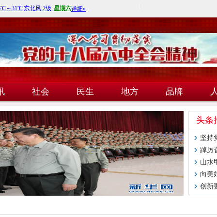
讯
社会
民生
地方
品牌
技
头条
坚持
踔厉
山水
向美
创新