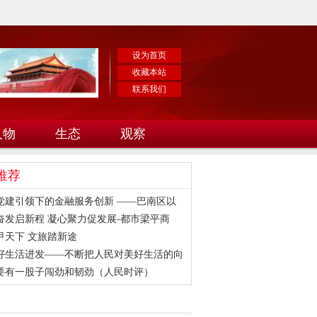
设为首页
收藏本站
联系我们
人物
生态
观察
推荐
党建引领下的金融服务创新 ——巴南区以
奋发启新程 凝心聚力促发展-都市梁平商
甲天下 文旅踏新途
好生活进发——不断把人民对美好生活的向
要有一股子闯劲和韧劲（人民时评）