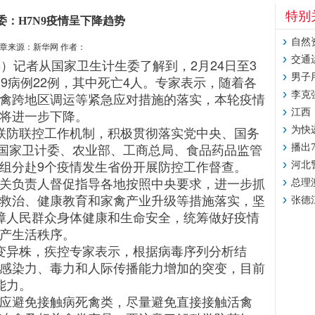
特别
委：H7N9疫情呈下降趋势
自然
章来源：新华网 作者：
交通
）记者从国家卫生计生委了解到，2月24日至3
男子
N9病例22例，其中死亡4人。专家表示，随着各
禽跨地区调运等紧急应对措施的落实，本轮疫情
李克
将进一步下降。
江西
联防联控工作机制，积极贯彻落实党中央、国务
为快
日，国家卫计委、农业部、工商总局、食品药品监管
播出
组分赴9个疫情发生省份开展防控工作督查。
河北
负责人督促指导各地按照中央要求，进一步抓
总理
救治、健康教育和家禽产业升级等措施落实，坚
张德
保障人民群众身体健康和生命安全，统筹做好疫情
产生活秩序。
变异株，疾控专家表示，根据病毒序列分析结
感染力、毒力和人际传播能力增加的突变，目前
能力。
避免接触病死禽类，尽量避免直接接触活禽