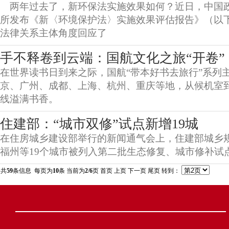
两年过去了，新环保法实施效果如何？近日，中国
所发布《新〈环境保护法〉实施效果评估报告》（以下
法律关系主体角度回应了
手不释卷到云端：国航文化之旅“开卷”
在世界读书日到来之际，国航“带本好书去旅行”系列
京、广州、成都、上海、杭州、重庆等地，从候机室
线溢满书香。
住建部：“城市双修”试点新增19城
在住房城乡建设部举行的新闻通气会上，住建部城乡
福州等19个城市被列入第二批生态修复、城市修补试
共
59
条信息 每页为
10
条 当前为
2
/
6
页
首页
上页
下一页
尾页
转到：